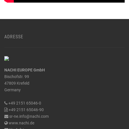
ADRESSE
NACHI EUROPE GmbH
Bischofstr. 99
47809 Krefeld
Germany
+49 2151 65046-0
+49 2151 65046-90
sr-ne.info@nachi.com
www.nachi.de