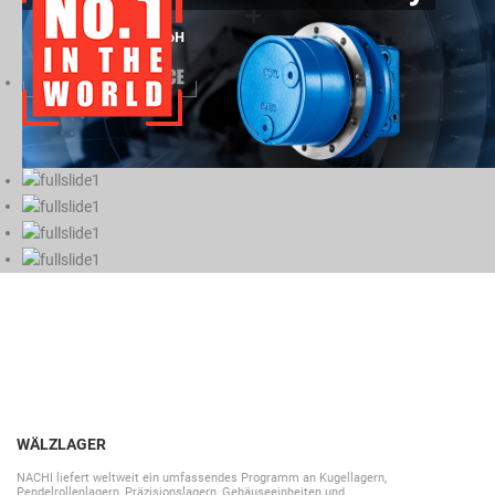
WÄLZLAGER
NACHI liefert weltweit ein umfassendes Programm an Kugellagern,
Pendelrollenlagern, Präzisionslagern, Gehäuseeinheiten und